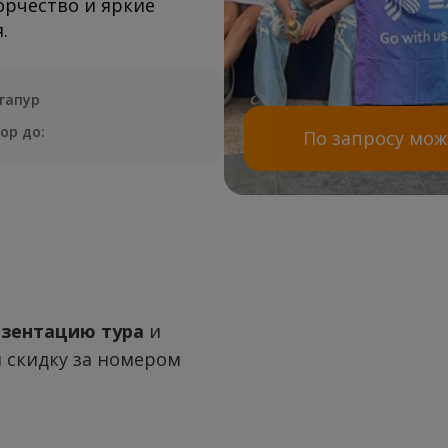
орчество и яркие
.
гапур
ор до:
По запросу мо
езентацию тура
и
 скидку за номером