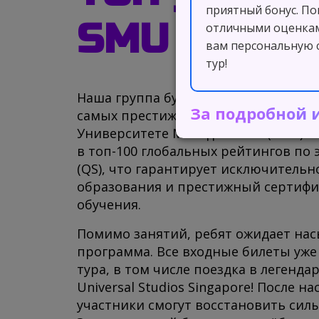
приятный бонус. По
SMU
отличными оценкам
вам персональную 
тур!
Наша группа будет изучать английск
За подробной 
самых престижных вузов мира – Си
Университете Менеджмента (SMU). Э
в топ-100 глобальных рейтингов по
(QS), что гарантирует исключительн
образования и престижный сертифи
обучения.
Помимо занятий, ребят ожидает на
программа. Все входные билеты уже
тура, в том числе поездка в легенд
Universal Studios Singapore! После 
участники смогут восстановить силы