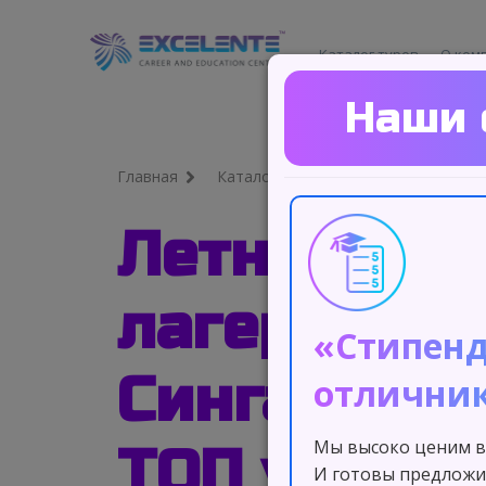
Каталог туров
О ком
Наши 
Главная
Каталог туров
Летний яз
лагерь в
«Стипенд
Сингапуре 
отлични
Мы высоко ценим в
ТОП универ
И готовы предложи