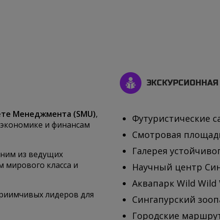
ЭКСКУРСИОННАЯ
ете Менеджмента (SMU)
,
Футуристические са
 экономике и финансам
Смотровая площадка
Галерея устойчивог
дним из ведущих
м мирового класса и
Научный центр Син
Аквапарк Wild Wild 
приимчивых лидеров для
Сингапурский зооп
Городские маршрут