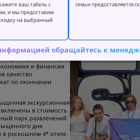
кажите ваш табель с
семьи предоставляется ск
и, и мы предоставим
скидку на выбранный
ий язык в одном из
информацией обращайтесь к менедже
нгапурском
тот университет входит
 экономике и финансам
ое качество
кат по окончании
сыщенная экскурсионная
 включены в стоимость
арный парк развлечений
насыщенного дня
 в роскошном 4* отеле.