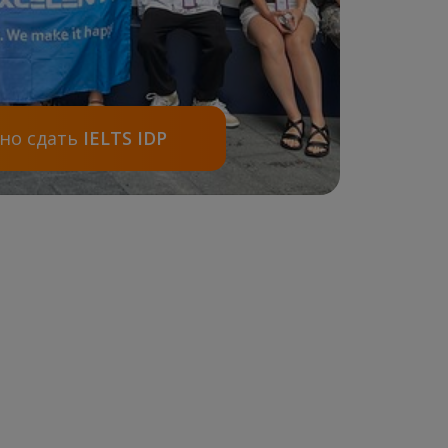
жно сдать
IELTS IDP