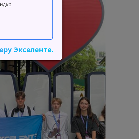
идка.
ру Экселенте.