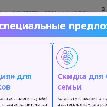
8
пании
Сотрудничество
Отзывы
F.A.Q
Контакты
специальные предл
ыковой
ия» для
Скидка для
на базе
ков
семьи
аши достижения в учёбе!
Когда в путешествие от
ситета
ть вам дополнительный
и сёстры, для каждого ре