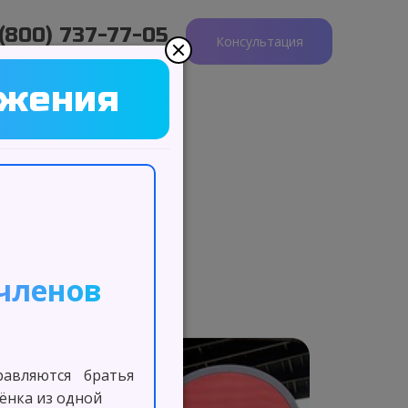
 (800) 737-77-05
Консультация
ПН-ПТ; 10:00-20:00
ожения
 членов
правляются братья
бёнка из одной