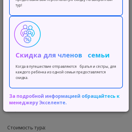
Главная
Каталог туров
тур!
Летний языковой
лагерь в Харбине
Подарите своему ребенку незабываемый
тур, в котором можно не только выучить
Скидка для членов семьи
китайский язык, но и увидеть настоящий
Китай!
Когда в путешествие отправляются братья и сёстры, для
каждого ребёнка из одной семьи предоставляется
скидка.
Даты тура: 05.07-01.08 (4 недели)
Китай, Харбин
За подробной информацией обращайтесь к
Возраст: 12+
менеджеру Экселенте.
Набор до: 05.06.2026
Стоимость тура: